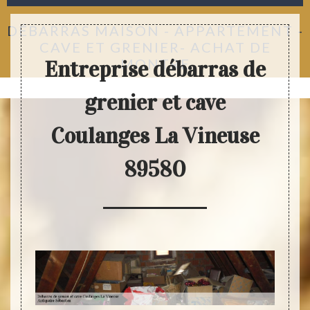
DÉBARRAS MAISON - APPARTEMENT -
CAVE ET GRENIER- ACHAT DE
MONTRE
Entreprise débarras de
grenier et cave
Coulanges La Vineuse
89580