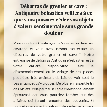
ide
Débarras de grenier et cave :
Anti
 et
Antiquaire Sébastien veillera à ce
serv
n
que vous puissiez céder vos objets
à valeur sentimentale sans grande
ts très
Par en
douleur
tuer un
qui c
vue de
grenie
Vous résidez à Coulanges La Vineuse ou dans ses
quaire
ménage
environs et vous avez besoin d’effectuer un
ent vos
que ce
débarras de votre grenier et cave ? Notre
ress en
servic
entreprise de débarras Antiquaire Sébastien est à
ritage.
sont p
votre entière disponibilité. Faire le
e fasse
Notez 
désencombrement ou le vidage de ces pièces
espect.
mentio
peut être très éreintant du fait de voir tout le
itons à
pas d
bazar qui peut s’y trouver. De plus, en faisant le tri
e vous
entrep
des objets, cela peut aussi être émotionnellement
ices de
Coulan
éprouvant car vous pourriez tomber sur des
est d’
affaires qui feront remonter des souvenirs. Si
occupo
vous êtes vraiment contraint de céder les objets