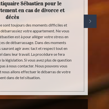
ntiquaire Sébastien pour le
Débar
tement en cas de divorce et
décès
ce sont toujours des moments difficiles et
Lors d’un 
s débarrassiez votre appartement. Ne vous
Antiquair
ébastien est à pour alléger votre stress en
encombrants
ices de débarrassage. Dans des moments
déchets et o
s sauront agir avec tact et respect tout en
respectant 
l dans leur travail. La procédure se fera
nouveau être 
la législation. Si vous avez plus de question
jetons pa
z pas à nous contacter. Nous pouvons vous
déchetteri
 nous allons effectuer le débarras de votre
Antiquaire
nt dans de tel situation.
apparte