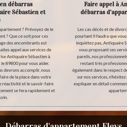
 en débarras
Faire appel à A
ire Sébastien et
débarras d’appar
e
ppartement ? Prévoyez de le
Les cas décès et de divor
t ? Que ce soit pour ces
pourtant il faudra que vou
sage des encombrants est
inquiétez pas, Antiquaire S
faites appel aux services de
vous proposant ses serv
ise Antiquaire Sébastien à
pareils, nos professionnel
 le 89800 pour vous aider.
restant très professionne
us devrons accomplir, nous
également dans le respect de 
faire de la place dans votre
sur nos services, n’hésite
éactivité et le savoir-faire
expliquer en détail comment
rtement se fera rapidement et
apparteme
soin.
Débarras d'appartement Fleys