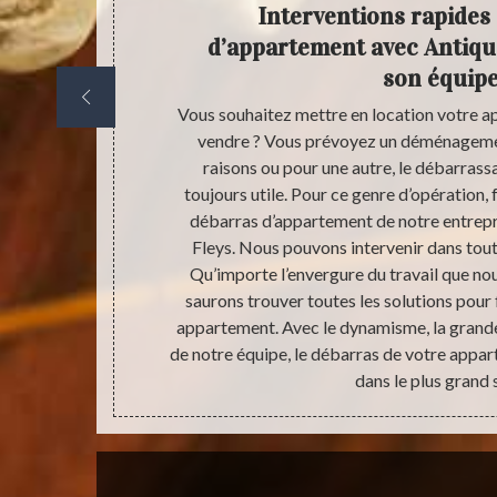
age de
Interventions rapides
quaire
d’appartement avec Antiqua
son équip
ez toujours
Vous souhaitez mettre en location votre a
faire du très
vendre ? Vous prévoyez un déménagemen
 le domaine et
raisons ou pour une autre, le débarras
ervention, on
toujours utile. Pour ce genre d’opération, 
ppartements
débarras d’appartement de notre entrepr
ou dans le cas
Fleys. Nous pouvons intervenir dans tout
cas, cela
Qu’importe l’envergure du travail que no
 débarras
saurons trouver toutes les solutions pour 
’ailleurs pour
appartement. Avec le dynamisme, la grande r
u viable.
de notre équipe, le débarras de votre appa
dans le plus grand 