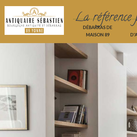
La référence 
DÉBARRAS DE
MAISON 89
D'