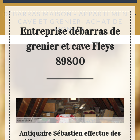
DÉBARRAS MAISON - APPARTEMENT -
CAVE ET GRENIER- ACHAT DE
MONTRE
Entreprise débarras de
grenier et cave Fleys
89800
votre
Antiquaire Sébastien effectue des
N