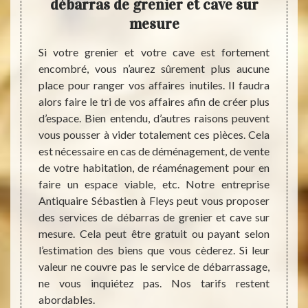
re un
débarras de grenier et cave sur
Séba
t
mesure
ann
es sont
Si votre grenier et votre cave est fortement
ue vous
encombré, vous n’aurez sûrement plus aucune
Votre 
utiliser
place pour ranger vos affaires inutiles. Il faudra
encomb
r faire
alors faire le tri de vos affaires afin de créer plus
toutes
es, des
d’espace. Bien entendu, d’autres raisons peuvent
pour s
s. Pour
vous pousser à vider totalement ces pièces. Cela
peut ê
 ce qui
est nécessaire en cas de déménagement, de vente
pourqu
ou dans
de votre habitation, de réaménagement pour en
Antiq
? Notre
faire un espace viable, etc. Notre entreprise
garant
s aider
Antiquaire Sébastien à Fleys peut vous proposer
cave 
tuant le
des services de débarras de grenier et cave sur
D’aill
té sans
mesure. Cela peut être gratuit ou payant selon
entrep
r de vos
l’estimation des biens que vous cèderez. Si leur
C’est 
assage,
valeur ne couvre pas le service de débarrassage,
d’assu
ne vous inquiétez pas. Nos tarifs restent
somme
abordables.
défis.