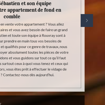
Sébastien et son équipe
Antiqu
tre appartement de fond en
d
comble
en vente votre appartement ? Vous allez
Vous êtes à 
taires et vous avez besoin de faire un grand
vos besoins
tien et toute son équipe à Rouvray sont à
Antiquaire 
our prendre en main tous vos besoins de
Spécialiste 
t qualifiés pour ce genre de travaux, nous
vous pouvez
oyer absolument toutes les pièces de votre
des prestati
ons et vous guidons sur tout ce qu’il faut
nous prend
ts surtout ceux à quoi vous tenez et ceux qui
normes et s
ors, vous êtes prêt à effectuer le vidage de
son équipe 
? Contactez-nous dès aujourd’hui.
que soit la 
y