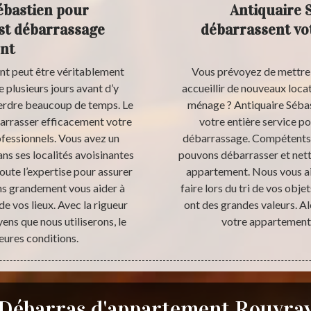
ébastien pour
Antiquaire 
est débarrassage
débarrassent vo
nt
nt peut être véritablement
Vous prévoyez de mettre 
 plusieurs jours avant d’y
accueillir de nouveaux loca
z perdre beaucoup de temps. Le
ménage ? Antiquaire Sébas
ébarrasser efficacement votre
votre entière service p
ofessionnels. Vous avez un
débarrassage. Compétents e
s ses localités avoisinantes
pouvons débarrasser et nett
oute l’expertise pour assurer
appartement. Nous vous aid
ns grandement vous aider à
faire lors du tri de vos obje
 de vos lieux. Avec la rigueur
ont des grandes valeurs. Al
ens que nous utiliserons, le
votre appartement 
leures conditions.
Débarras d'appartement Rouvra