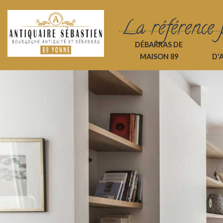
La référence 
DÉBARRAS DE
MAISON 89
D'