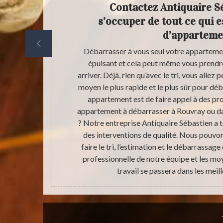
ébarras
Contactez Antiquaire S
stien
s’occuper de tout ce qui 
d’apparteme
 recommande
Débarrasser à vous seul votre apparteme
er votre
épuisant et cela peut même vous prendre
get à prévoir
arriver. Déjà, rien qu’avec le tri, vous alle
 engagement.
moyen le plus rapide et le plus sûr pour d
i tarif de
appartement est de faire appel à des pr
 pour évaluer
appartement à débarrasser à Rouvray ou dan
Dans tous les
? Notre entreprise Antiquaire Sébastien a t
isonnable. Si
des interventions de qualité. Nous pouvo
uand vous
faire le tri, l’estimation et le débarrassage
oujours nous
professionnelle de notre équipe et les moy
travail se passera dans les meil