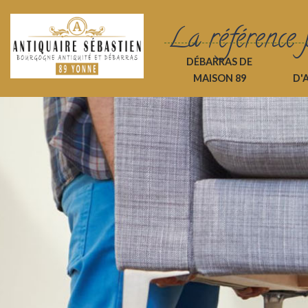
La référence 
DÉBARRAS DE
MAISON 89
D'