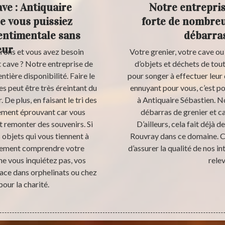
ve : Antiquaire
Notre entrepris
ue vous puissiez
forte de nombreu
sentimentale sans
débarras
eur
irons et vous avez besoin
Votre grenier, votre cave o
t cave ? Notre entreprise de
d’objets et déchets de tou
tière disponibilité. Faire le
pour songer à effectuer leur
 peut être très éreintant du
ennuyant pour vous, c’est po
. De plus, en faisant le tri des
à Antiquaire Sébastien. N
lement éprouvant car vous
débarras de grenier et c
t remonter des souvenirs. Si
D’ailleurs, cela fait déjà 
 objets qui vous tiennent à
Rouvray dans ce domaine. C’
itement comprendre votre
d’assurer la qualité de nos 
ne vous inquiétez pas, vos
rele
lace dans orphelinats ou chez
our la charité.