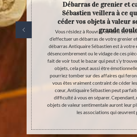
uaire
Débarras de grenier et ca
s biens
Sébastien veillera à ce q
céder vos objets à valeur 
grande doul
et votre cave
Vous résidez à Rouvray ou dans ses env
vous épauler
d’effectuer un débarras de votre grenier e
appareils,
débarras Antiquaire Sébastien est à votre en
ons les objets
désencombrement ou le vidage de ces pièces
ments, livres,
fait de voir tout le bazar qui peut s’y trouver
 servir seront
objets, cela peut aussi être émotionnel
itatives,
pourriez tomber sur des affaires qui feron
s seront mis en
vous êtes vraiment contraint de céder les
, ils seront
cœur, Antiquaire Sébastien peut parfa
difficulté à vous en séparer. Cependant, 
objets de valeur sentimentale auront leur p
les associations qui œuvrent p