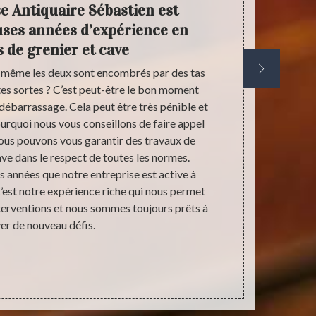
e Antiquaire Sébastien est
Antiq
ses années d’expérience en
de dé
 de grenier et cave
u même les deux sont encombrés par des tas
Par encom
tes sortes ? C’est peut-être le bon moment
grandemen
 débarrassage. Cela peut être très pénible et
appareils 
urquoi nous vous conseillons de faire appel
objets ne s
ous pouvons vous garantir des travaux de
ménagères 
ave dans le respect de toutes les normes.
Notez que les
des années que notre entreprise est active à
les déchets n
est notre expérience riche qui nous permet
débarras Ant
interventions et nous sommes toujours prêts à
d’ailleur
ver de nouveau défis.