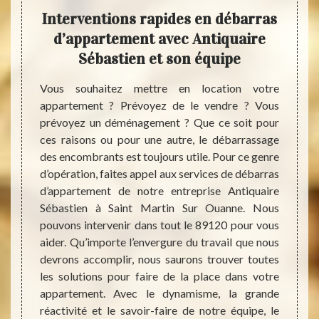
quoi
Interventions rapides en débarras
An
nt ?
d’appartement avec Antiquaire
d’
Sébastien et son équipe
gra
iver un
dé
t. Cela
Vous souhaitez mettre en location votre
proche,
appartement ? Prévoyez de le vendre ? Vous
Vous d
 vente,
prévoyez un déménagement ? Que ce soit pour
appart
. Ce ne
ces raisons ou pour une autre, le débarrassage
ou aut
s. Dans
des encombrants est toujours utile. Pour ce genre
Sébas
ent est
d’opération, faites appel aux services de débarras
dispon
experts
d’appartement de notre entreprise Antiquaire
engage
tin Sur
Sébastien à Saint Martin Sur Ouanne. Nous
débar
quaire
pouvons intervenir dans tout le 89120 pour vous
profes
ême de
aider. Qu’importe l’envergure du travail que nous
se fer
ons une
devrons accomplir, nous saurons trouver toutes
avez d
travaux
les solutions pour faire de la place dans votre
dérang
iel) et
appartement. Avec le dynamisme, la grande
ne pas
réactivité et le savoir-faire de notre équipe, le
vos en