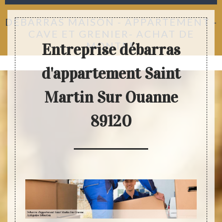
DÉBARRAS MAISON - APPARTEMENT -
CAVE ET GRENIER- ACHAT DE
MONTRE
Entreprise débarras
d'appartement Saint
Martin Sur Ouanne
89120