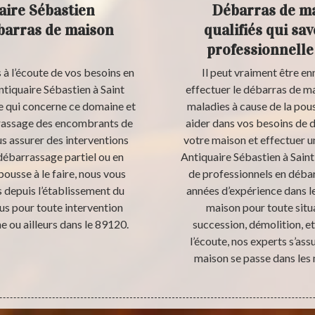
aire Sébastien
Débarras de ma
ébarras de maison
qualifiés qui sa
professionnelle
 à l’écoute de vos besoins en
Il peut vraiment être e
tiquaire Sébastien à Saint
effectuer le débarras de ma
ce qui concerne ce domaine et
maladies à cause de la pous
rrassage des encombrants de
aider dans vos besoins de
s assurer des interventions
votre maison et effectuer u
débarrassage partiel ou en
Antiquaire Sébastien à Sain
pousse à le faire, nous vous
de professionnels en déba
depuis l’établissement du
années d’expérience dans le
us pour toute intervention
maison pour toute situ
 ou ailleurs dans le 89120.
succession, démolition, et
l’écoute, nos experts s’a
maison se passe dans les 