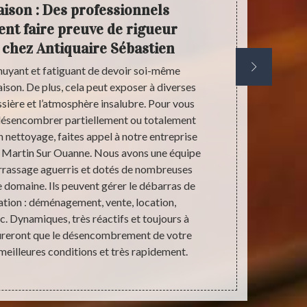
ison : Des professionnels
Ant
vent faire preuve de rigueur
débar
 chez Antiquaire Sébastien
nnuyant et fatiguant de devoir soi-même
Les cas de 
ison. De plus, cela peut exposer à diverses
problème qui
sière et l’atmosphère insalubre. Pour vous
d’accumuler 
 désencombrer partiellement ou totalement
Dans ce gen
n nettoyage, faites appel à notre entreprise
maison de 
t Martin Sur Ouanne. Nous avons une équipe
Ouanne sont s
rrassage aguerris et dotés de nombreuses
judiciai
 domaine. Ils peuvent gérer le débarras de
inspecteur de
ation : déménagement, vente, location,
tous les enc
c. Dynamiques, très réactifs et toujours à
venons à
ssureront que le désencombrement de votre
meilleures conditions et très rapidement.