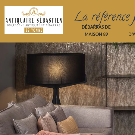
La référence 
DÉBARRAS DE
MAISON 89
D'