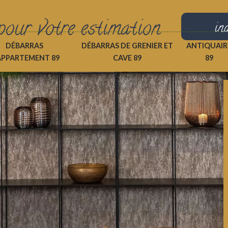
pour votre estimation
in
DÉBARRAS
DÉBARRAS DE GRENIER ET
ANTIQUAIR
APPARTEMENT 89
CAVE 89
89