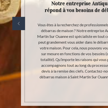
e du
Notre entreprise Antiqu
rées
répond à vos besoins de d
e de nombreux
Vous êtes à la recherchez de professionnels
mbrant, votre
débarras de maison ? Notre entreprise An
brité et le
Martin Sur Ouanne est spécialiste en tout 
es sanitaires
peut grandement vous aider dans le déba
s, de puces…)
votre maison. Pour cela, nous pouvons vou
l’écroulement.
sur mesure en fonctions de vos besoins (
 débarras de
totalité). Qu’importe les raisons qui vous 
 cela, notre
accompagnons tout au long du processus 
uanne vous
devis à la remise des clefs. Contactez-no
ison puisse
débarras maison à Saint Martin Sur Ouanne
bien-être.