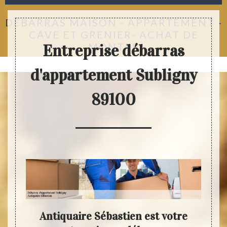
DÉBARRAS MAISON - APPARTEMENT -
CAVE ET GRENIER- ACHAT DE
MONTRE
Entreprise débarras
d'appartement Subligny
89100
tez
Antiquaire Sébastien est votre
Ant