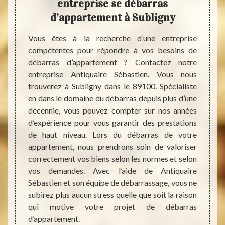
lus
entreprise se débarras
pos
s du
d’appartement à Subligny
d
ent
Vous êtes à la recherche d’une entreprise
compétentes pour répondre à vos besoins de
e votre
Vous 
débarras d’appartement ? Contactez notre
agement
beauco
entreprise Antiquaire Sébastien. Vous nous
iquaire
? Vo
trouverez à Subligny dans le 89100. Spécialiste
grande
débar
en dans le domaine du débarras depuis plus d’une
t, vous
appart
décennie, vous pouvez compter sur nos années
barras
épuisa
d’expérience pour vous garantir des prestations
grand
à Subl
de haut niveau. Lors du débarras de votre
ération
ou en 
appartement, nous prendrons soin de valoriser
Si vous
d’appa
correctement vos biens selon les normes et selon
 ne pas
mais s
vos demandes. Avec l’aide de Antiquaire
ement à
de nou
Sébastien et son équipe de débarrassage, vous ne
tion de
que le
subirez plus aucun stress quelle que soit la raison
appel à
de déb
qui motive votre projet de débarras
barras
payer.
d’appartement.
 offrir
nous v