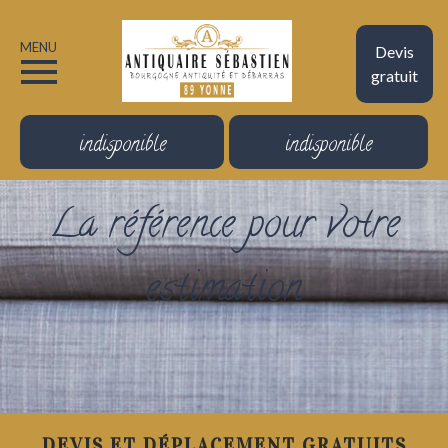
MENU
Devis
gratuit
indisponible
indisponible
La référence pour votre
estimation
DEVIS ET DÉPLACEMENT GRATUITS