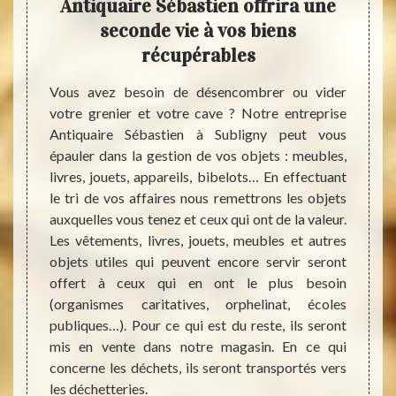
 et
Antiquaire Sébastien offrira une
serv
n
seconde vie à vos biens
récupérables
ts très
Par en
tuer un
qui c
Vous avez besoin de désencombrer ou vider
vue de
grenie
votre grenier et votre cave ? Notre entreprise
quaire
ménage
Antiquaire Sébastien à Subligny peut vous
ur vous
que ce
épauler dans la gestion de vos objets : meubles,
 le tri
servic
livres, jouets, appareils, bibelots… En effectuant
ons à ce
sont p
le tri de vos affaires nous remettrons les objets
illeurs
Notez 
auxquelles vous tenez et ceux qui ont de la valeur.
enre de
mentio
Les vêtements, livres, jouets, meubles et autres
s poser
pas d
objets utiles qui peuvent encore servir seront
in d’en
entrep
offert à ceux qui en ont le plus besoin
barras
Sublig
(organismes caritatives, orphelinat, écoles
tout à
publiques…). Pour ce qui est du reste, ils seront
aussi 
mis en vente dans notre magasin. En ce qui
concerne les déchets, ils seront transportés vers
les déchetteries.