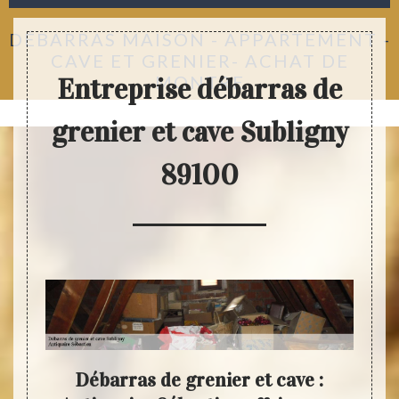
DÉBARRAS MAISON - APPARTEMENT -
CAVE ET GRENIER- ACHAT DE
MONTRE
Entreprise débarras de
grenier et cave Subligny
89100
ide
Débarras de grenier et cave :
Anti