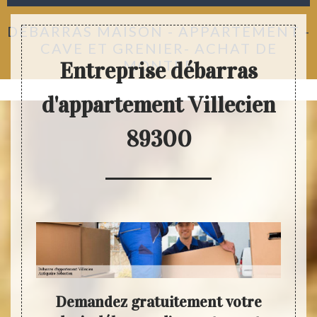
DÉBARRAS MAISON - APPARTEMENT -
CAVE ET GRENIER- ACHAT DE
MONTRE
Entreprise débarras
d'appartement Villecien
89300
Demandez gratuitement votre
Déb