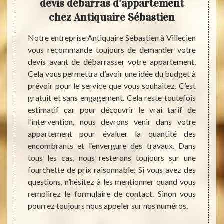
devis débarras d’appartement
ent
r
chez Antiquaire Sébastien
Notre entreprise Antiquaire Sébastien à Villecien
Lors d
vous recommande toujours de demander votre
notre 
où l’on
devis avant de débarrasser votre appartement.
ne f
les. Au
Cela vous permettra d’avoir une idée du budget à
encom
rtement
prévoir pour le service que vous souhaitez. C’est
absolu
 toutes
gratuit et sans engagement. Cela reste toutefois
traîne
ns, des
estimatif car pour découvrir le vrai tarif de
respec
tant de
l’intervention, nous devrons venir dans votre
appar
appel à
appartement pour évaluer la quantité des
normes
quaire
encombrants et l’envergure des travaux. Dans
jetons
 allons
tous les cas, nous resterons toujours sur une
achemi
r de vos
fourchette de prix raisonnable. Si vous avez des
vous p
der au
questions, n’hésitez à les mentionner quand vous
Sébast
age. Le
remplirez le formulaire de contact. Sinon vous
votre 
z ainsi
pourrez toujours nous appeler sur nos numéros.
les règ
utile si
e votre