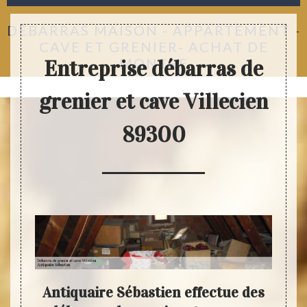
DÉBARRAS MAISON - APPARTEMENT -
CAVE ET GRENIER- ACHAT DE
MONTRE
Entreprise débarras de
grenier et cave Villecien
89300
 le
Antiquaire Sébastien effectue des
Anti