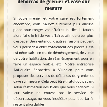
 cave
débarras de grenier et cave sur
cave
 de
mesure
Si votre grenier et votre cave est fortement
Il est
encombré, vous n’aurez sûrement plus aucune
surtou
urs des
place pour ranger vos affaires inutiles. Il faudra
jugez i
gubres,
alors faire le tri de vos affaires afin de créer plus
ces pi
de rats
d’espace. Bien entendu, d’autres raisons peuvent
de vot
s envie
vous pousser à vider totalement ces pièces. Cela
studio
jets et
est nécessaire en cas de déménagement, de vente
cela, 
t être
de votre habitation, de réaménagement pour en
consum
peuvent
faire un espace viable, etc. Notre entreprise
dans l
peuvent
Antiquaire Sébastien à Villecien peut vous
entrep
e vieux
proposer des services de débarras de grenier et
dans la
appel à
cave sur mesure. Cela peut être gratuit ou payant
débarr
e votre
selon l’estimation des biens que vous cèderez. Si
oublier
cien ou
leur valeur ne couvre pas le service de
biens 
er tout
débarrassage, ne vous inquiétez pas. Nos tarifs
nous p
erons à
restent abordables.
quaire,