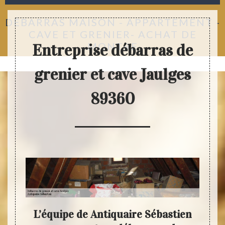
DÉBARRAS MAISON - APPARTEMENT -
CAVE ET GRENIER- ACHAT DE
MONTRE
Entreprise débarras de
grenier et cave Jaulges
89360
e des
L’équipe de Antiquaire Sébastien
Fai