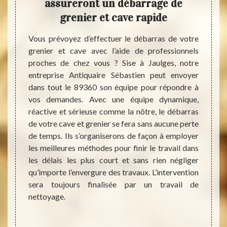
 sur
assureront un débarrage de
e
grenier et cave rapide
rtement
Vous prévoyez d’effectuer le débarras de votre
En gén
aucune
grenier et cave avec l’aide de professionnels
vraime
 faudra
proches de chez vous ? Sise à Jaulges, notre
c’est 
éer plus
entreprise Antiquaire Sébastien peut envoyer
des ob
peuvent
dans tout le 89360 son équipe pour répondre à
temps
s. Cela
vos demandes. Avec une équipe dynamique,
d’obje
e vente
réactive et sérieuse comme la nôtre, le débarras
peuve
pour en
de votre cave et grenier se fera sans aucune perte
Votre 
reprise
de temps. Ils s’organiserons de façon à employer
avoir 
t vous
les meilleures méthodes pour finir le travail dans
arrive
nier et
les délais les plus court et sans rien négliger
une ra
 payant
qu’importe l’envergure des travaux. L’intervention
débarra
rez. Si
sera toujours finalisée par un travail de
89360
ice de
nettoyage.
débarr
 tarifs
promet
qu’imp