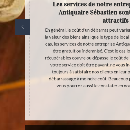
barras
Les services de notre entre
Antiquaire Sébastien sont
attractifs
Sébastien à
En général, le coût d’un débarras peut varie
 villa…) ou
la valeur des biens ainsi que le type de loca
ommandons de
cas, les services de notre entreprise Antiqu
mis à votre
être gratuit ou indemnisé. C’est le cas l
nos numéros de
récupérables couvre ou dépasse le coût de l
r place afin
votre service doit être payant, ne vous i
ous pourrez
toujours à satisfaire nos clients en leur
ix que nous
débarrassage à moindre coût. Beaucoup 
 que nous
vous pourrez aussi le constater en n