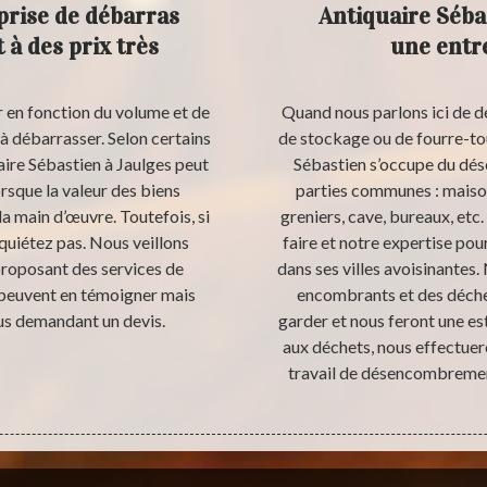
prise de débarras
Antiquaire Séba
 à des prix très
une entr
r en fonction du volume et de
Quand nous parlons ici de déb
l à débarrasser. Selon certains
de stockage ou de fourre-to
aire Sébastien à Jaulges peut
Sébastien s’occupe du dé
orsque la valeur des biens
parties communes : maiso
a main d’œuvre. Toutefois, si
greniers, cave, bureaux, etc
nquiétez pas. Nous veillons
faire et notre expertise po
 proposant des services de
dans ses villes avoisinantes. 
peuvent en témoigner mais
encombrants et des déche
ous demandant un devis.
garder et nous feront une es
aux déchets, nous effectuer
travail de désencombremen