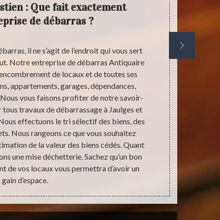
stien : Que fait exactement
An
eprise de débarras ?
bénéfic
arras, il ne s’agit de l’endroit qui vous sert
Lors d’un 
ut. Notre entreprise de débarras Antiquaire
toujours est
sencombrement de locaux et de toutes ses
non bénéfic
ns, appartements, garages, dépendances,
lors de l’es
. Nous vous faisons profiter de notre savoir-
au prix du s
ur tous travaux de débarrassage à Jaulges et
la valeur de 
Nous effectuons le tri sélectif des biens, des
nous pourro
ts. Nous rangeons ce que vous souhaitez
Antiquaire Sé
timation de la valeur des biens cédés. Quant
pour que vou
ons une mise déchetterie. Sachez qu’un bon
n’hésitez pa
t de vos locaux vous permettra d’avoir un
gain d’espace.