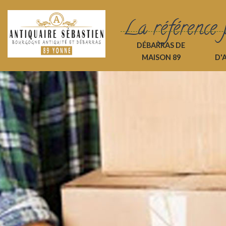
La référence 
DÉBARRAS DE
MAISON 89
D'