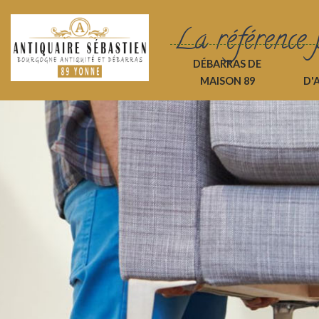
La référence 
DÉBARRAS DE
MAISON 89
D'