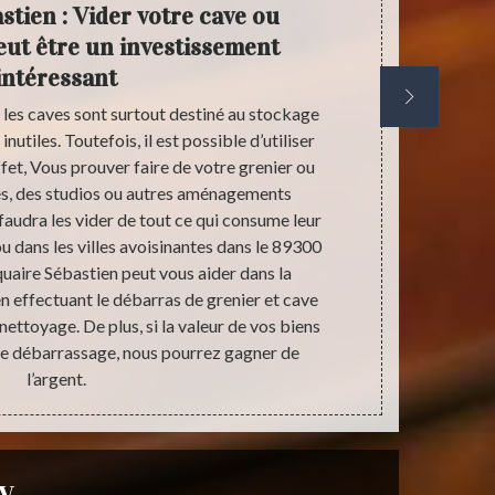
stien : Vider votre cave ou
Ant
eut être un investissement
réf
intéressant
et les caves sont surtout destiné au stockage
Vous n’avez p
nutiles. Toutefois, il est possible d’utiliser
qui se trouve
fet, Vous prouver faire de votre grenier ou
d’effectuer 
s, des studios ou autres aménagements
entreprise
 faudra les vider de tout ce qui consume leur
pourrez vou
u dans les villes avoisinantes dans le 89300
débarrassa
uaire Sébastien peut vous aider dans la
permettent 
en effectuant le débarras de grenier et cave
règles de l’
 nettoyage. De plus, si la valeur de vos biens
de façon org
de débarrassage, nous pourrez gagner de
Nos estimati
l’argent.
y