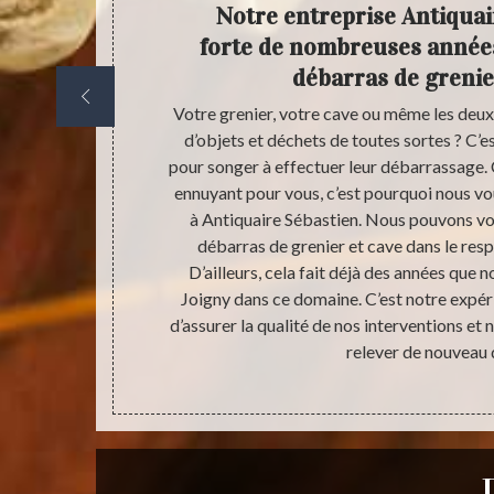
ureront
Notre entreprise Antiquai
pide
forte de nombreuses année
débarras de grenie
et cave avec
Votre grenier, votre cave ou même les deu
igny, notre
d’objets et déchets de toutes sortes ? C’
le 89300 son
pour songer à effectuer leur débarrassage. C
 dynamique,
ennuyant pour vous, c’est pourquoi nous vo
ave et grenier
à Antiquaire Sébastien. Nous pouvons vo
de façon à
débarras de grenier et cave dans le resp
les délais les
D’ailleurs, cela fait déjà des années que n
es travaux.
Joigny dans ce domaine. C’est notre expér
 nettoyage.
d’assurer la qualité de nos interventions et
relever de nouveau d