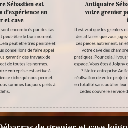
re Sébastien est
Antiquaire Séba
s d’expérience en
votre grenier p
r et cave
x sont encombrés par des tas
Il est vrai que les greniers 
est peut-être le bon moment
des affaires que vous jugez i
ela peut être très pénible et
ces pièces autrement. En ef
us conseillons de faire appel
votre cave des chambre
us garantir des travaux de
pratiques. Pour cela, il vous
ect de toutes les normes.
espace. Vous êtes à Joigny o
otre entreprise est active à
? Notre entreprise Antiq
ience riche qui nous permet
réalisation de votre projet 
 nous sommes toujours prêts à
en totalité sans oublier leur
éfis.
cédés couvre le service 
Débarras de grenier et cave Joign