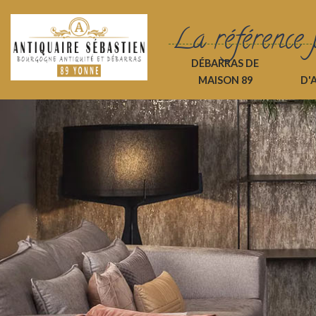
La référence 
DÉBARRAS DE
MAISON 89
D'