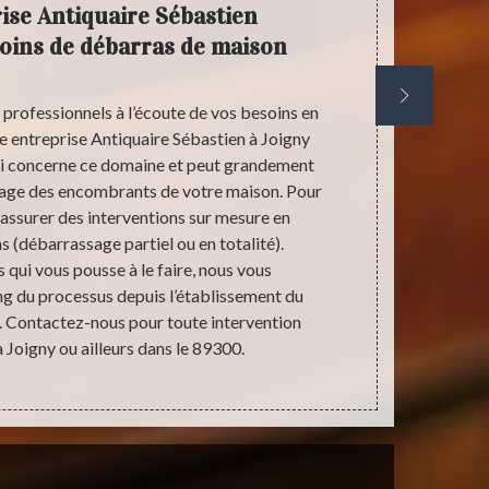
ise Antiquaire Sébastien
Not
oins de débarras de maison
débarr
 professionnels à l’écoute de vos besoins en
Selon les si
 entreprise Antiquaire Sébastien à Joigny
selon vos b
qui concerne ce domaine et peut grandement
peut être part
sage des encombrants de votre maison. Pour
avoisinante
assurer des interventions sur mesure en
trouver 
s (débarrassage partiel ou en totalité).
référence dan
 qui vous pousse à le faire, nous vous
pas votre ch
g du processus depuis l’établissement du
absolumen
fs. Contactez-nous pour toute intervention
cuisine… ain
Joigny ou ailleurs dans le 89300.
fragiles ou