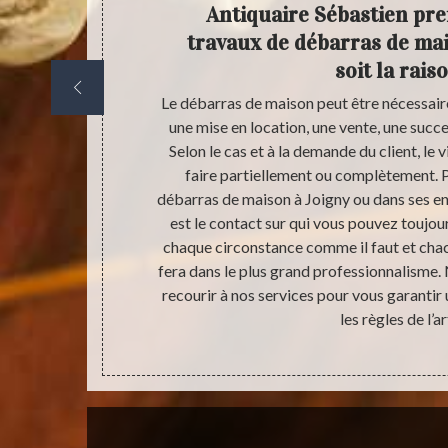
issons-
Antiquaire Sébastien pr
on ?
travaux de débarras de mai
soit la rais
rants de votre
Le débarras de maison peut être nécessaire
Antiquaire
une mise en location, une vente, une su
avail très
Selon le cas et à la demande du client, le
e utilité. Pour
faire partiellement ou complètement. 
compte le coût
débarras de maison à Joigny ou dans ses en
rie. Ne vous
est le contact sur qui vous pouvez toujo
ables. Vous
chaque circonstance comme il faut et chac
i la valeur de
fera dans le plus grand professionnalisme. 
sation. Dans
recourir à nos services pour vous garanti
e votre maison
les règles de l’ar