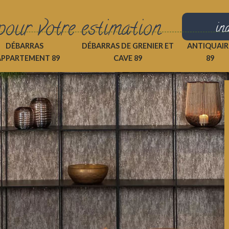
pour votre estimation
in
DÉBARRAS
DÉBARRAS DE GRENIER ET
ANTIQUAIR
APPARTEMENT 89
CAVE 89
89