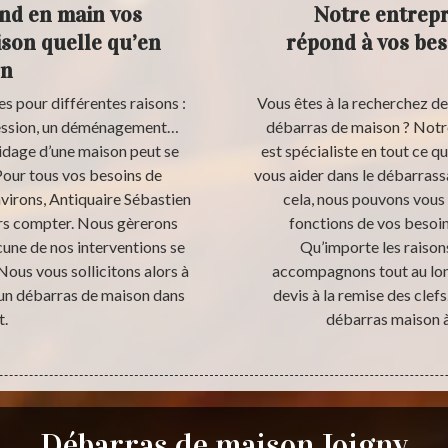
end en main vos
Notre entrepr
son quelle qu’en
répond à vos bes
on
s pour différentes raisons :
Vous êtes à la recherchez de
ccession, un déménagement…
débarras de maison ? Notre
 vidage d’une maison peut se
est spécialiste en tout ce 
Pour tous vos besoins de
vous aider dans le débarras
virons, Antiquaire Sébastien
cela, nous pouvons vous 
urs compter. Nous gèrerons
fonctions de vos besoin
une de nos interventions se
Qu’importe les raisons
Nous vous sollicitons alors à
accompagnons tout au lon
r un débarras de maison dans
devis à la remise des cle
t.
débarras maison à 
Débarras de maison Joigny