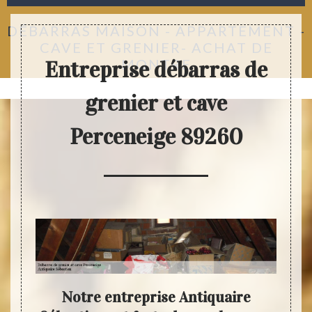
DÉBARRAS MAISON - APPARTEMENT -
CAVE ET GRENIER- ACHAT DE
MONTRE
Entreprise débarras de
grenier et cave
Perceneige 89260
e des
Notre entreprise Antiquaire
L’é