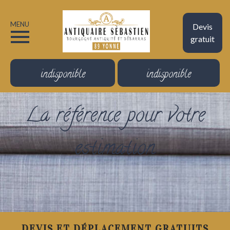
MENU
Devis
gratuit
indisponible
indisponible
La référence pour votre
estimation
DEVIS ET DÉPLACEMENT GRATUITS