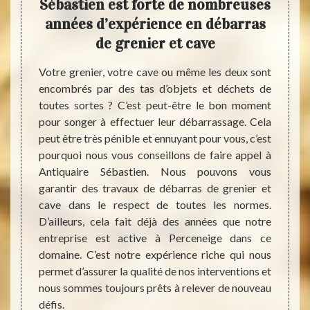
 sur
Sébastien est forte de nombreuses
a
années d’expérience en débarras
de grenier et cave
rtement
Vous p
aucune
grenie
Votre grenier, votre cave ou même les deux sont
 faudra
proche
encombrés par des tas d’objets et déchets de
éer plus
entrep
toutes sortes ? C’est peut-être le bon moment
peuvent
dans t
pour songer à effectuer leur débarrassage. Cela
s. Cela
vos d
peut être très pénible et ennuyant pour vous, c’est
e vente
réacti
pourquoi nous vous conseillons de faire appel à
pour en
de vot
Antiquaire Sébastien. Nous pouvons vous
reprise
de tem
garantir des travaux de débarras de grenier et
t vous
les me
cave dans le respect de toutes les normes.
nier et
les dé
D’ailleurs, cela fait déjà des années que notre
 payant
qu’imp
entreprise est active à Perceneige dans ce
rez. Si
sera 
domaine. C’est notre expérience riche qui nous
ice de
nettoy
permet d’assurer la qualité de nos interventions et
 tarifs
nous sommes toujours prêts à relever de nouveau
défis.