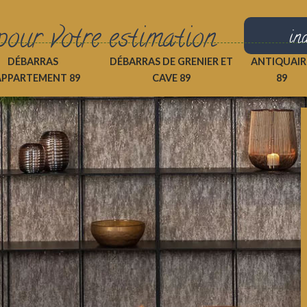
pour votre estimation
in
DÉBARRAS
DÉBARRAS DE GRENIER ET
ANTIQUAIR
APPARTEMENT 89
CAVE 89
89