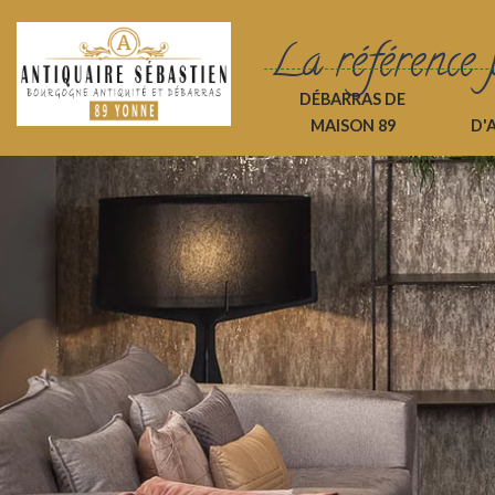
La référence 
DÉBARRAS DE
MAISON 89
D'