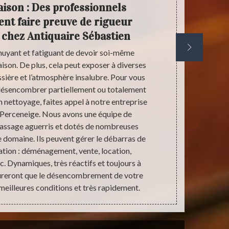
ison : Des professionnels
Not
vent faire preuve de rigueur
répond
 chez Antiquaire Sébastien
nnuyant et fatiguant de devoir soi-même
Vous êtes à l
ison. De plus, cela peut exposer à diverses
débarras
sière et l’atmosphère insalubre. Pour vous
Perceneige e
 désencombrer partiellement ou totalement
grandement v
n nettoyage, faites appel à notre entreprise
maison. Po
 Perceneige. Nous avons une équipe de
mesure en
rassage aguerris et dotés de nombreuses
totalité). Q
 domaine. Ils peuvent gérer le débarras de
accompagno
ation : déménagement, vente, location,
devis à la
c. Dynamiques, très réactifs et toujours à
débar
ssureront que le désencombrement de votre
meilleures conditions et très rapidement.