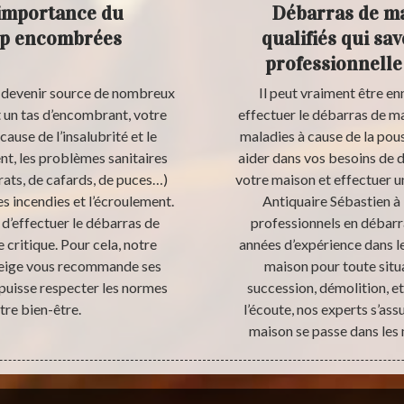
’importance du
Débarras de ma
op encombrées
qualifiés qui sa
professionnelle
 devenir source de nombreux
Il peut vraiment être e
t un tas d’encombrant, votre
effectuer le débarras de ma
use de l’insalubrité et le
maladies à cause de la pous
t, les problèmes sanitaires
aider dans vos besoins de
rats, de cafards, de puces…)
votre maison et effectuer u
s incendies et l’écroulement.
Antiquaire Sébastien à
e d’effectuer le débarras de
professionnels en débar
 critique. Pour cela, notre
années d’expérience dans le
neige vous recommande ses
maison pour toute situ
 puisse respecter les normes
succession, démolition, et
otre bien-être.
l’écoute, nos experts s’a
maison se passe dans les 