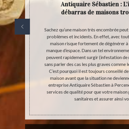
u
Antiquaire Sébastien : L
ve de
débarras de maisons tr
 cave de votre
Sachez qu’une maison très encombrée peut
nt n’est pas
problèmes et incidents. En effet, avec tou
s de bazar qui
maison risque fortement de dégénérer à ca
e Antiquaire
manque d’espace. Dans un tel environnemen
avaux de
peuvent rapidement surgir (infestation de 
ins et gagner
sans parler des cas les plus graves comme le
e prestation
C’est pourquoi il est toujours conseillé d
e grenier de
maison avant que la situation ne devienne
capacité de
entreprise Antiquaire Sébastien à Perce
en posséder.
services de qualité pour que votre maison
 particulier.
sanitaires et assurer ainsi v