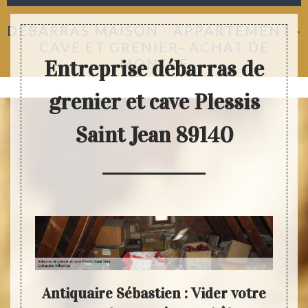
DÉBARRAS MAISON - APPARTEMENT -
CAVE ET GRENIER- ACHAT DE
MONTRE
Entreprise débarras de
grenier et cave Plessis
Saint Jean 89140
tien
Antiquaire Sébastien : Vider votre
Anti