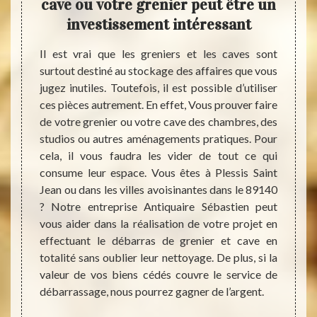
de
cave ou votre grenier peut être un
serv
investissement intéressant
e votre
Il est vrai que les greniers et les caves sont
Par en
ionnels
surtout destiné au stockage des affaires que vous
qui c
t Jean,
jugez inutiles. Toutefois, il est possible d’utiliser
grenie
n peut
ces pièces autrement. En effet, Vous prouver faire
ménage
e pour
de votre grenier ou votre cave des chambres, des
que ce
équipe
studios ou autres aménagements pratiques. Pour
servic
 nôtre,
cela, il vous faudra les vider de tout ce qui
sont p
ra sans
consume leur espace. Vous êtes à Plessis Saint
Notez 
rons de
Jean ou dans les villes avoisinantes dans le 89140
mentio
es pour
? Notre entreprise Antiquaire Sébastien peut
pas d
 et sans
vous aider dans la réalisation de votre projet en
entrep
ravaux.
effectuant le débarras de grenier et cave en
Plessi
 travail
totalité sans oublier leur nettoyage. De plus, si la
d’aill
valeur de vos biens cédés couvre le service de
occupo
débarrassage, nous pourrez gagner de l’argent.