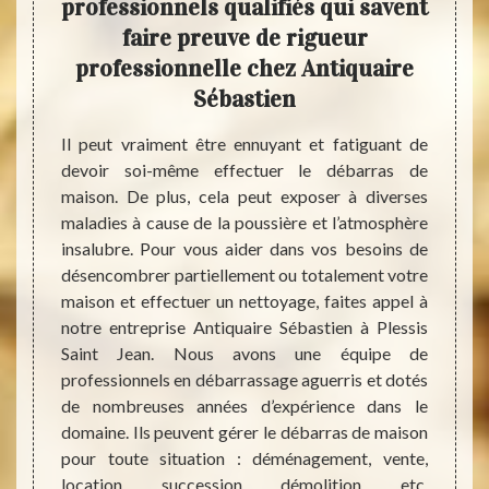
de
professionnels qualifiés qui savent
Séba
s
faire preuve de rigueur
ré
professionnelle chez Antiquaire
e peut
Sébastien
mes et
Lors d
mbrant,
Jean o
Il peut vraiment être ennuyant et fatiguant de
nérer à
Sébast
devoir soi-même effectuer le débarras de
e. Dans
que vo
maison. De plus, cela peut exposer à diverses
itaires
carita
maladies à cause de la poussière et l’atmosphère
ats, de
entrep
insalubre. Pour vous aider dans vos besoins de
es plus
souci
désencombrer partiellement ou totalement votre
lement.
même 
maison et effectuer un nettoyage, faites appel à
llé de
pourre
notre entreprise Antiquaire Sébastien à Plessis
 que la
mais e
Saint Jean. Nous avons une équipe de
, notre
de mai
professionnels en débarrassage aguerris et dotés
s Saint
peuven
de nombreuses années d’expérience dans le
qualité
seulem
domaine. Ils peuvent gérer le débarras de maison
er les
ses en
pour toute situation : déménagement, vente,
n-être.
les bi
location, succession, démolition, etc.