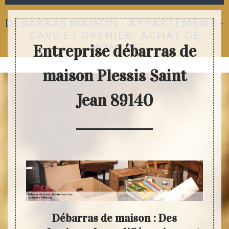
DÉBARRAS MAISON - APPARTEMENT -
CAVE ET GRENIER- ACHAT DE
MONTRE
Entreprise débarras de
maison Plessis Saint
Jean 89140
Débarras de maison : Des
Déb