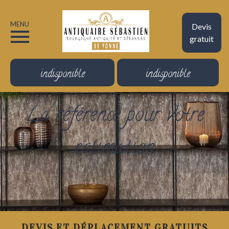
MENU
Devis
gratuit
indisponible
indisponible
La référence pour votre
estimation
DEVIS ET DÉPLACEMENT GRATUITS