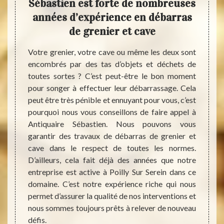
stien
Sébastien est forte de nombreuses
véri
es
années d’expérience en débarras
le
s
de grenier et cave
Vous n
faire l
cave où
Votre grenier, votre cave ou même les deux sont
grenie
st très
encombrés par des tas d’objets et déchets de
d’effe
 pièces
toutes sortes ? C’est peut-être le bon moment
pour u
 facile
pour songer à effectuer leur débarrassage. Cela
Sébast
roblème
peut être très pénible et ennuyant pour vous, c’est
vous 
stien,
pourquoi nous vous conseillons de faire appel à
leader
it que
Antiquaire Sébastien. Nous pouvons vous
années
t cave
garantir des travaux de débarras de grenier et
perme
iquaire
cave dans le respect de toutes les normes.
grenie
aider à
D’ailleurs, cela fait déjà des années que notre
aidero
uration
entreprise est active à Poilly Sur Serein dans ce
façon 
erons
domaine. C’est notre expérience riche qui nous
respec
’il y a
permet d’assurer la qualité de nos interventions et
égalem
emande.
nous sommes toujours prêts à relever de nouveau
de vos
s, vous
défis.