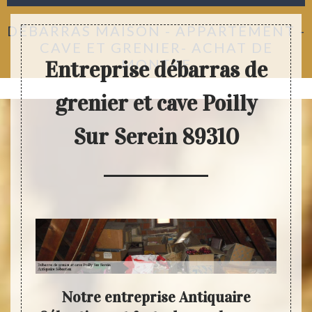
DÉBARRAS MAISON - APPARTEMENT -
CAVE ET GRENIER- ACHAT DE
MONTRE
Entreprise débarras de
grenier et cave Poilly
Sur Serein 89310
ave :
Notre entreprise Antiquaire
A