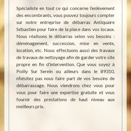
Spécialiste en tout ce qui concerne l’enlèvement
Des ta
des encombrants, vous pouvez toujours compter
ou vos
aux, de
sur notre entreprise de débarras Antiquaire
ou dan
raisons
Sébastien pour faire de la place dans vos locaux.
Sébast
dans le
Nous réalisons le débarras selon vos besoins :
venir c
e notre
déménagement, succession, mise en vente,
effi
in nous
location, etc. Nous effectuons aussi des travaux
débar
villes
de travaux de nettoyage afin de garder votre site
vous a
emandes
propre en fin d’intervention. Que vous soyez à
déména
talité
Poilly Sur Serein ou ailleurs dans le 89310,
metton
le vous
n’hésitez pas nous faire part de vos besoins de
très ag
ès des
débarrassage. Nous viendrons chez vous pour
à l’éco
ras de
vous pour faire une expertise gratuite et vous
et des
ave, de
fournir des prestations de haut niveau aux
l’évac
ger les
meilleurs prix.
déche
onnels,
déchet
rs, les
nt les
n toute