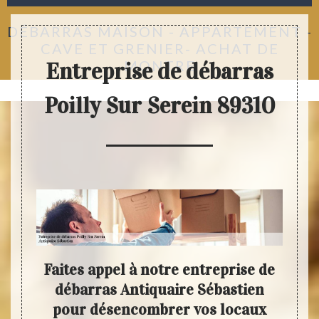
DÉBARRAS MAISON - APPARTEMENT -
CAVE ET GRENIER- ACHAT DE
MONTRE
Entreprise de débarras
Poilly Sur Serein 89310
as
Faites appel à notre entreprise de
N
débarras Antiquaire Sébastien
Ant
tes
pour désencombrer vos locaux