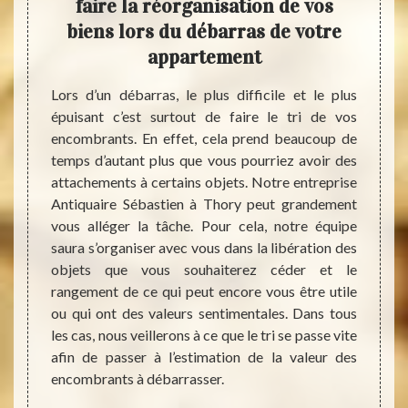
cier
faire la réorganisation de vos
déb
nt
biens lors du débarras de votre
Il exi
appartement
propri
peut ê
ennent
Lors d’un débarras, le plus difficile et le plus
un cas
rtement
épuisant c’est surtout de faire le tri de vos
une ré
er un
encombrants. En effet, cela prend beaucoup de
sont b
ser un
temps d’autant plus que vous pourriez avoir des
tous l
cile et
attachements à certains objets. Notre entreprise
une tâ
bastien
Antiquaire Sébastien à Thory peut grandement
en la 
llement
vous alléger la tâche. Pour cela, notre équipe
enviro
rassage
saura s’organiser avec vous dans la libération des
plus 
ossible
objets que vous souhaiterez céder et le
effec
décidez
rangement de ce qui peut encore vous être utile
déte
bles et
ou qui ont des valeurs sentimentales. Dans tous
(débar
service
les cas, nous veillerons à ce que le tri se passe vite
durée d
cture à
afin de passer à l’estimation de la valeur des
ent car
encombrants à débarrasser.