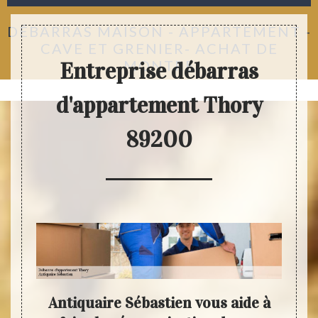
DÉBARRAS MAISON - APPARTEMENT -
CAVE ET GRENIER- ACHAT DE
MONTRE
Entreprise débarras
d'appartement Thory
89200
très
Antiquaire Sébastien vous aide à
Ant