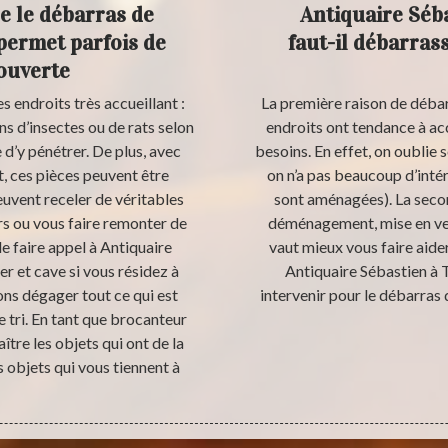
re le débarras de
Antiquaire Séba
permet parfois de
faut-il débarras
couverte
s endroits très accueillant :
La première raison de débarr
ns d’insectes ou de rats selon
endroits ont tendance à ac
 d’y pénétrer. De plus, avec
besoins. En effet, on oublie 
, ces pièces peuvent être
on n’a pas beaucoup d’intér
peuvent receler de véritables
sont aménagées). La secon
rs ou vous faire remonter de
déménagement, mise en vent
e faire appel à Antiquaire
vaut mieux vous faire aide
r et cave si vous résidez à
Antiquaire Sébastien à T
ons dégager tout ce qui est
intervenir pour le débarras 
 tri. En tant que brocanteur
ître les objets qui ont de la
 objets qui vous tiennent à