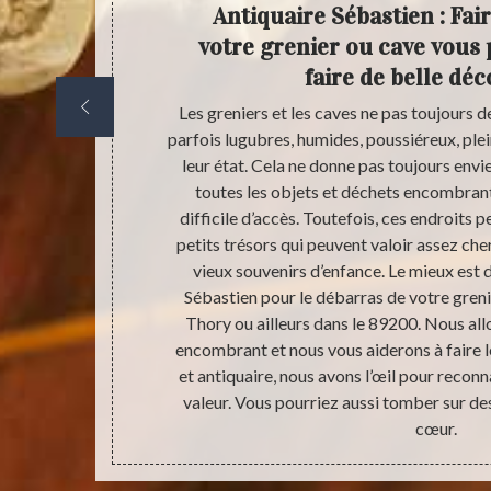
ureront
Antiquaire Sébastien : Fai
pide
votre grenier ou cave vous 
faire de belle dé
et cave avec
Les greniers et les caves ne pas toujours de
hory, notre
parfois lugubres, humides, poussiéreux, plei
le 89200 son
leur état. Cela ne donne pas toujours envie
 dynamique,
toutes les objets et déchets encombrant
ave et grenier
difficile d’accès. Toutefois, ces endroits 
de façon à
petits trésors qui peuvent valoir assez che
les délais les
vieux souvenirs d’enfance. Le mieux est d
es travaux.
Sébastien pour le débarras de votre grenie
 nettoyage.
Thory ou ailleurs dans le 89200. Nous all
encombrant et nous vous aiderons à faire le
et antiquaire, nous avons l’œil pour reconna
valeur. Vous pourriez aussi tomber sur des
cœur.