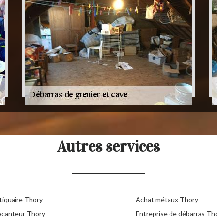
Autres services
tiquaire Thory
Achat métaux Thory
ocanteur Thory
Entreprise de débarras Th