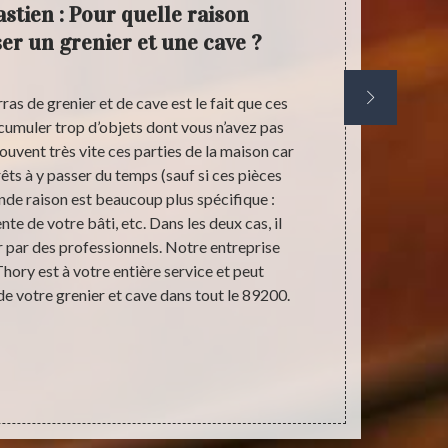
stien : Pour quelle raison
Antiq
ser un grenier et une cave ?
votre
as de grenier et de cave est le fait que ces
Il est vrai q
cumuler trop d’objets dont vous n’avez pas
des affaires 
souvent très vite ces parties de la maison car
ces pièces a
êts à y passer du temps (sauf si ces pièces
votre ca
de raison est beaucoup plus spécifique :
pratiques. Po
e de votre bâti, etc. Dans les deux cas, il
espace. Vous 
r par des professionnels. Notre entreprise
Notre en
hory est à votre entière service et peut
réalisation d
de votre grenier et cave dans tout le 89200.
en totalité s
cédés cou