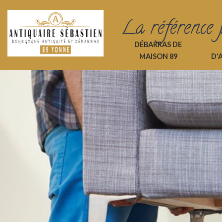
La référence 
DÉBARRAS DE
MAISON 89
D'