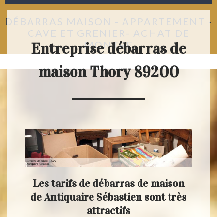
DÉBARRAS MAISON - APPARTEMENT -
CAVE ET GRENIER- ACHAT DE
MONTRE
Entreprise débarras de
maison Thory 89200
us
Les tarifs de débarras de maison
Ant
e de
de Antiquaire Sébastien sont très
ét
de
attractifs