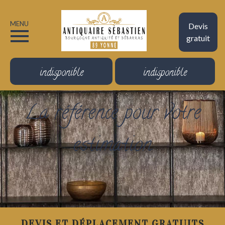
MENU
Devis
gratuit
indisponible
indisponible
La référence pour votre
estimation
DEVIS ET DÉPLACEMENT GRATUITS