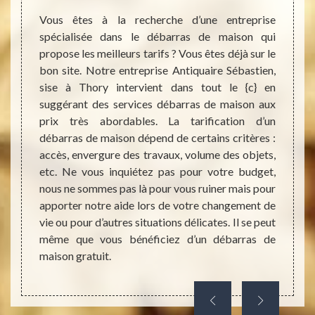
Vous êtes à la recherche d’une entreprise
Si vou
spécialisée dans le débarras de maison qui
encom
ntours,
propose les meilleurs tarifs ? Vous êtes déjà sur le
ses al
iquaire
bon site. Notre entreprise Antiquaire Sébastien,
Sachez
ras de
sise à Thory intervient dans tout le {c} en
très f
faisons
suggérant des services débarras de maison aux
sera d’
tié. En
prix très abordables. La tarification d’un
l’inte
nts qui
débarras de maison dépend de certains critères :
coût d
oujours
accès, envergure des travaux, volume des objets,
de déc
ssainir
etc. Ne vous inquiétez pas pour votre budget,
nos se
e de la
nous ne sommes pas là pour vous ruiner mais pour
même b
ile donc
apporter notre aide lors de votre changement de
si la 
ême le
vie ou pour d’autres situations délicates. Il se peut
même o
ccupons
même que vous bénéficiez d’un débarras de
cas, a
ébarras
maison gratuit.
de vo
condit