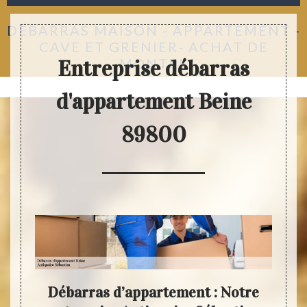
DÉBARRAS MAISON - APPARTEMENT -
CAVE ET GRENIER- ACHAT DE
MONTRE
Entreprise débarras
d'appartement Beine
89800
quel
Débarras d’appartement : Notre