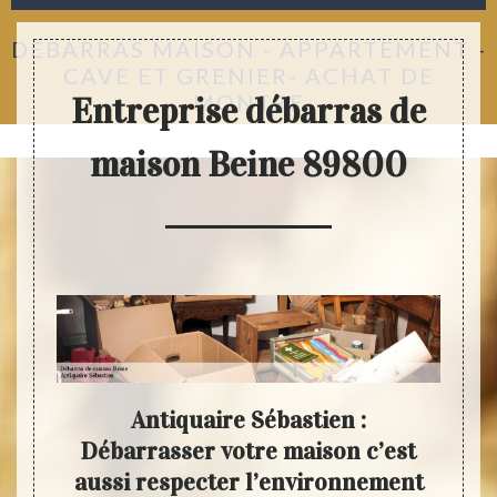
DÉBARRAS MAISON - APPARTEMENT -
CAVE ET GRENIER- ACHAT DE
MONTRE
Entreprise débarras de
maison Beine 89800
s de
Antiquaire Sébastien :
z
Débarrasser votre maison c’est
ass
aussi respecter l’environnement
d