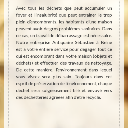
quaire
Avec tous les déchets que peut accumuler un
Lors 
 votre
foyer et l’insalubrité que peut entraîner le trop
d’int
de nous
plein d’encombrants, les habitants d’une maison
d’enc
de nous
peuvent avoir de gros problèmes sanitaires. Dans
débarr
numéros
ce cas, un travail de débarrassage est nécessaire.
un cou
ché sur
Notre entreprise Antiquaire Sébastien à Beine
nous v
et sans
est à votre entière service pour dégager tout ce
de déb
et nous
qui est encombrant dans votre maison (objets et
qu’imp
méthode
déchets) et effectuer des travaux de nettoyage.
faire.
ndrons
De cette manière, l’environnement dans lequel
de ma
er une
vous vivrez sera plus sain. Toujours dans cet
adapté
r votre
esprit de préservation de l’environnement, chaque
cas de
son est
déchet sera soigneusement trié et envoyé vers
permet
tement
des déchetteries agréées afin d’être recyclé.
rapide