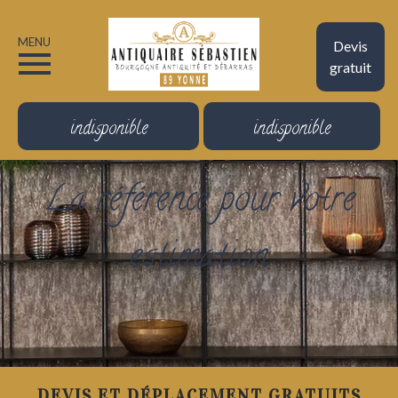
MENU
Devis
gratuit
indisponible
indisponible
La référence pour votre
estimation
DEVIS ET DÉPLACEMENT GRATUITS