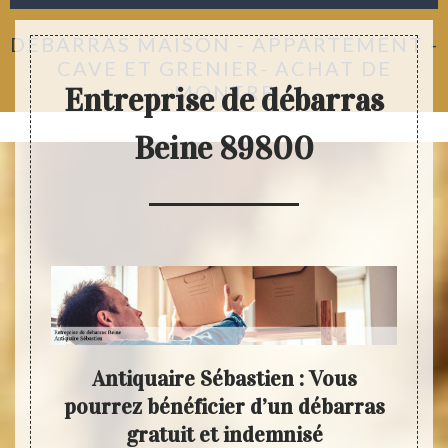
DÉBARRAS MAISON - APPARTEMENT -
CAVE ET GRENIER- ACHAT DE
MONTRE
Entreprise de débarras
Beine 89800
as
Antiquaire Sébastien : Vous
N
liser
pourrez bénéficier d’un débarras
Ant
gratuit et indemnisé