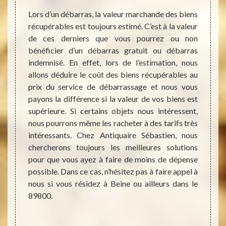
stien à
Lors d’un débarras, la valeur marchande des biens
Il est 
aux de
récupérables est toujours estimé. C’est à la valeur
proche
oujours
de ces derniers que vous pourrez ou non
au vi
 effet,
bénéficier d’un débarras gratuit ou débarras
deven
cumuler
indemnisé. En effet, lors de l’estimation, nous
émotio
et peut
allons déduire le coût des biens récupérables au
traver
ces. Un
prix du service de débarrassage et nous vous
ayez l
ssainir
payons la différence si la valeur de vos biens est
débarr
uerons
supérieure. Si certains objets nous intéressent,
recour
ogement
nous pourrons même les racheter à des tarifs très
Mais 
n. Nous
intéressants. Chez Antiquaire Sébastien, nous
contac
xtrêmes
chercherons toujours les meilleures solutions
toute
ons des
pour que vous ayez à faire de moins de dépense
puissi
gène et
possible. Dans ce cas, n’hésitez pas à faire appel à
travau
nous si vous résidez à Beine ou ailleurs dans le
89800.