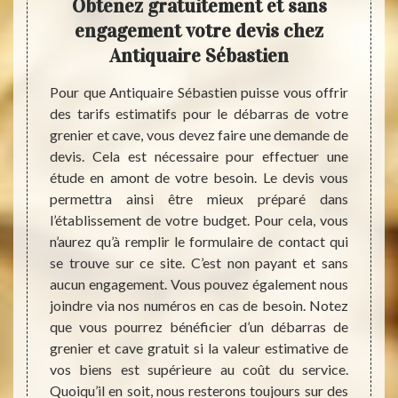
de
Obtenez gratuitement et sans
déb
engagement votre devis chez
Antiquaire Sébastien
e votre
Si vot
ionnels
encom
Pour que Antiquaire Sébastien puisse vous offrir
 notre
place 
des tarifs estimatifs pour le débarras de votre
envoyer
alors f
grenier et cave, vous devez faire une demande de
ondre à
d’espa
devis. Cela est nécessaire pour effectuer une
mique,
vous p
étude en amont de votre besoin. Le devis vous
ébarras
est né
permettra ainsi être mieux préparé dans
e perte
de vot
l’établissement de votre budget. Pour cela, vous
mployer
faire 
n’aurez qu’à remplir le formulaire de contact qui
il dans
Antiqu
se trouve sur ce site. C’est non payant et sans
égliger
des se
aucun engagement. Vous pouvez également nous
vention
mesure
joindre via nos numéros en cas de besoin. Notez
ail de
l’esti
que vous pourrez bénéficier d’un débarras de
valeur
grenier et cave gratuit si la valeur estimative de
ne vo
vos biens est supérieure au coût du service.
aborda
Quoiqu’il en soit, nous resterons toujours sur des