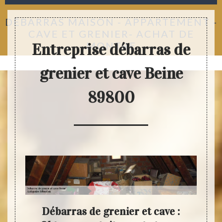
DÉBARRAS MAISON - APPARTEMENT -
CAVE ET GRENIER- ACHAT DE
MONTRE
Entreprise débarras de
grenier et cave Beine
89800
tien
Débarras de grenier et cave :
Anti