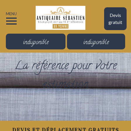
MENU
Devis
gratuit
indisponible
indisponible
La référence pour votre
estimation
DEVIS ET DÉPLACEMENT GRATUITS